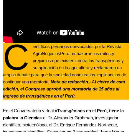
C
ientíficos peruanos convocados por la Revista
AgroNegociosPerú rechazaron los mitos y
prejuicios que existen contra los transgénicos y
su aplicación en la agricultura y reclamaron un
amplio debate para que la sociedad conozca las implicancias de
continuar una moratoria.
Nota de redacción.- Al cierre de esta
edición, el Congreso aprobó una moratoria de 15 años al
ingreso de transgénicos en el Perú.
En el Conversatorio virtual
«Transgénicos en el Perú, tiene la
palabra la Ciencia»
el Dr. Alexander Grobman, investigador
científico, biotecnólogo, el Dr. Enrique Fernández-Northcote,