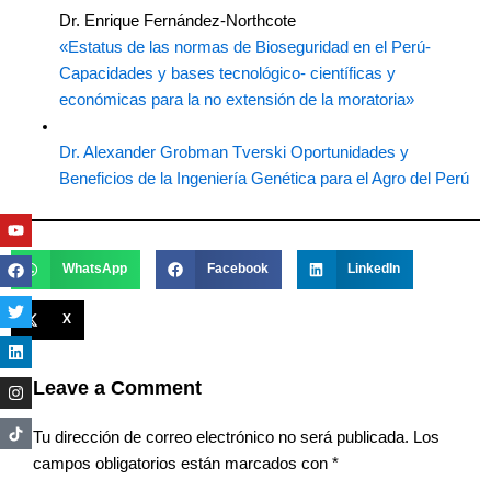
Dr. Enrique Fernández-Northcote
«Estatus de las normas de Bioseguridad en el Perú-
Capacidades y bases tecnológico- científicas y
económicas para la no extensión de la moratoria»
Dr. Alexander Grobman Tverski
Oportunidades y
Beneficios de la Ingeniería Genética para el Agro del Perú
Youtube
Facebook
Twitter
Linkedin
Instagram
WhatsApp
Facebook
LinkedIn
X
Leave a Comment
Tu dirección de correo electrónico no será publicada.
Los
campos obligatorios están marcados con
*