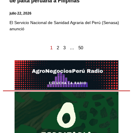
de palta peruana a Filipinas
julio 22, 2026
El Servicio Nacional de Sanidad Agraria del Perú (Senasa)
anunció
1
2
3
…
50