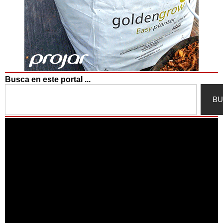
Busca en este portal ...
Search
BU