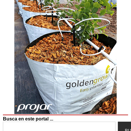
Busca en este portal ...
Search
BU