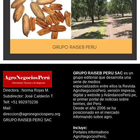
GRUPO RAISEB PERU SAC
es un
grupo editorial que desarrolla una
serie de medios
especializados entre ellos la Revista
Directora : Norma Rojas M.
AgroNegociosPerú, versión impresa,
digital y website y ArándanosPerú.pe,
Subdirector: José Calderón T.
el primer portal de noticias sobre
Telf. +51 992970236
berries, del Perú
Mail:
Desde el año 2006 se ha
posicionado en el mercado
direccion@agronegociosperu.org
informando sobre agro.
GRUPO RAISEB PERÚ SAC
Incluye:
Portales informativos
AgroNegociosPerú,