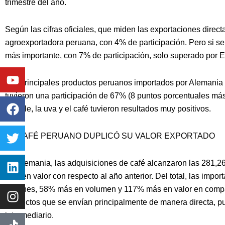
trimestre del año.
Según las cifras oficiales, que miden las exportaciones direc
agroexportadora peruana, con 4% de participación. Pero si se
más importante, con 7% de participación, solo superado por 
Youtube
Facebook
Twitter
Linkedin
Instagram
Los principales productos peruanos importados por Alemania d
tuvieron una participación de 67% (8 puntos porcentuales má
estable, la uva y el café tuvieron resultados muy positivos.
EL CAFÉ PERUANO DUPLICÓ SU VALOR EXPORTADO
En Alemania, las adquisiciones de café alcanzaron las 281,
más en valor con respecto al año anterior. Del total, las imp
millones, 58% más en volumen y 117% más en valor en compar
productos que se envían principalmente de manera directa, p
intermediario.