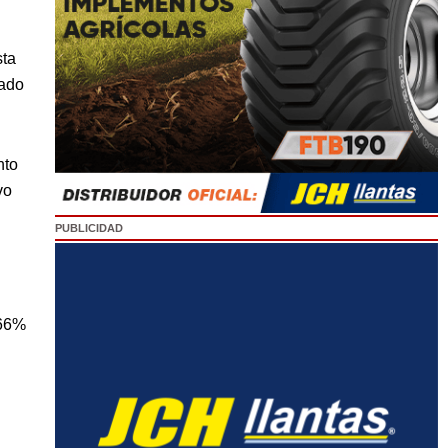
sta
cado
nto
vo
PUBLICIDAD
 66%