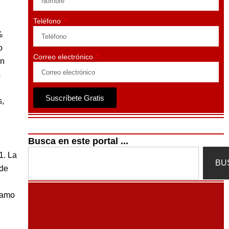
Teléfono
%
o
Correo electrónico
En
s
Suscríbete Gratis
s,
Busca en este portal ...
Search
1. La
BU
 de
gramo