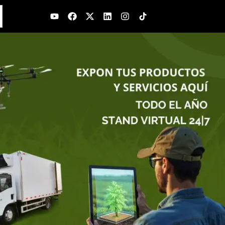
Youtube
Facebook
X-
Linkedin
Instagram
twitter