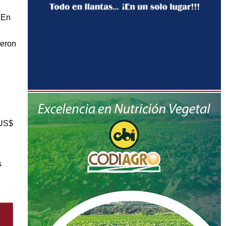
 En
ueron
(US$
s