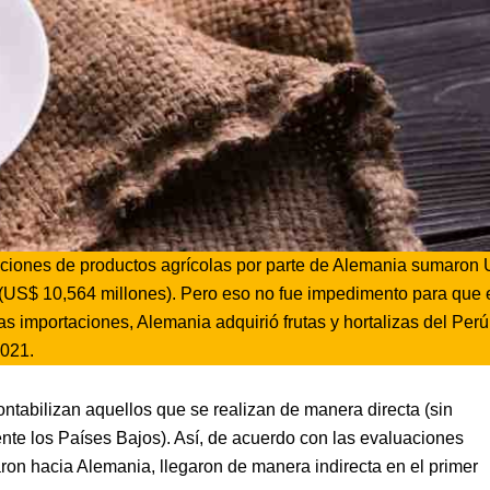
rtaciones de productos agrícolas por parte de Alemania sumaron
r (US$ 10,564 millones). Pero eso no fue impedimento para que 
 importaciones, Alemania adquirió frutas y hortalizas del Perú
2021.
ntabilizan aquellos que se realizan de manera directa (sin
mente los Países Bajos). Así, de acuerdo con las evaluaciones
ron hacia Alemania, llegaron de manera indirecta en el primer