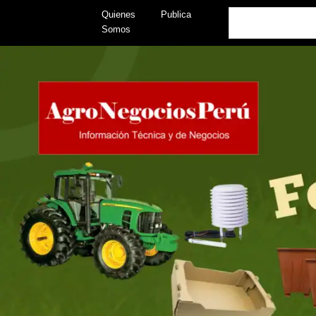
Skip
Search
Quienes
Publica
to
Somos
content