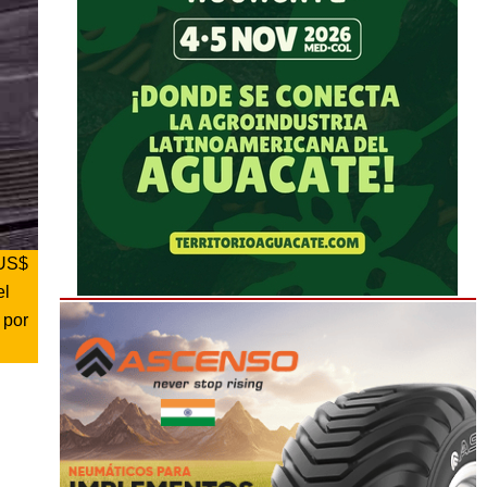
 US$
el
 por