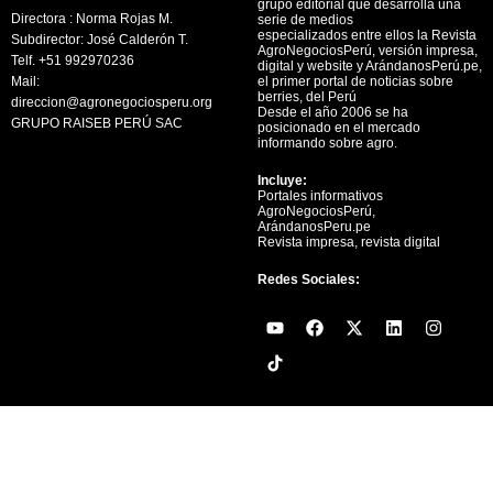
grupo editorial que desarrolla una
Directora : Norma Rojas M.
serie de medios
especializados entre ellos la Revista
Subdirector: José Calderón T.
AgroNegociosPerú, versión impresa,
Telf. +51 992970236
digital y website y ArándanosPerú.pe,
Mail:
el primer portal de noticias sobre
berries, del Perú
direccion@agronegociosperu.org
Desde el año 2006 se ha
GRUPO RAISEB PERÚ SAC
posicionado en el mercado
informando sobre agro.
Incluye:
Portales informativos
AgroNegociosPerú,
ArándanosPeru.pe
Revista impresa, revista digital
Redes Sociales:
Y
F
X
L
I
o
a
-
i
n
u
c
t
n
s
t
e
w
k
t
u
b
i
e
a
b
o
t
d
g
e
o
t
i
r
k
e
n
a
r
m