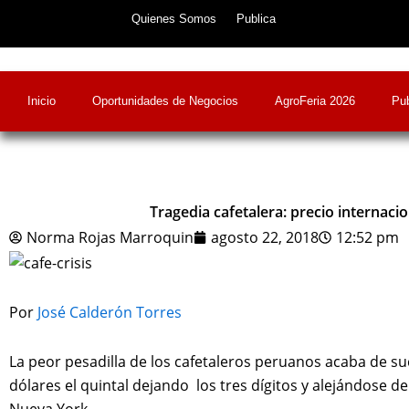
Skip
Quienes Somos
Publica
to
content
Inicio
Oportunidades de Negocios
AgroFeria 2026
Pub
Tragedia cafetalera: precio internacio
Norma Rojas Marroquin
agosto 22, 2018
12:52 pm
Por
José Calderón Torres
La peor pesadilla de
los cafetaleros peruanos acaba de suc
dólares el quintal dejando los tres dígitos y alejándose d
Nueva York.