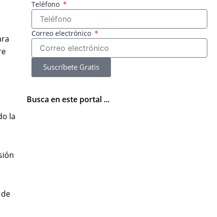
Teléfono
Correo electrónico
ara
re
Suscríbete Gratis
Busca en este portal ...
do la
sión
 de