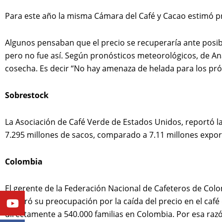
Para este año la misma Cámara del Café y Cacao estimó pr
Algunos pensaban que el precio se recuperaría ante posibl
p
ero no fue así. Según pronósticos meteorológicos, de Ana
cosecha. Es decir “No hay amenaza de helada para los próx
Sobrestock
La Asociación de Café Verde de Estados Unidos, reportó la
7.295 millones de sacos, comparado a 7.11 millones expor
Colombia
El gerente de la Federación Nacional de Cafeteros de Col
Youtube
Facebook
Twitter
Linkedin
Instagram
mostró su preocupación por la caída del precio en el caf
directamente a 540.000 familias en Colombia. Por esa raz