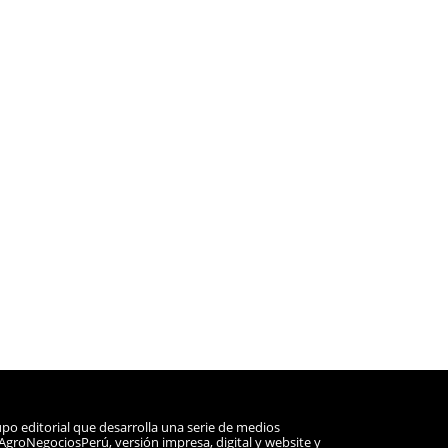
po editorial que desarrolla una serie de medios
a AgroNegociosPerú, versión impresa, digital y website y