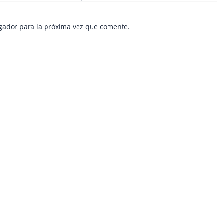
gador para la próxima vez que comente.
e
age
Page
Page