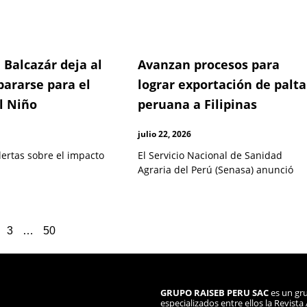
 Balcazár deja al
Avanzan procesos para
pararse para el
lograr exportación de palta
l Niño
peruana a Filipinas
julio 22, 2026
lertas sobre el impacto
El Servicio Nacional de Sanidad
Agraria del Perú (Senasa) anunció
3
…
50
GRUPO RAISEB PERU SAC
es un gru
especializados entre ellos la Revist