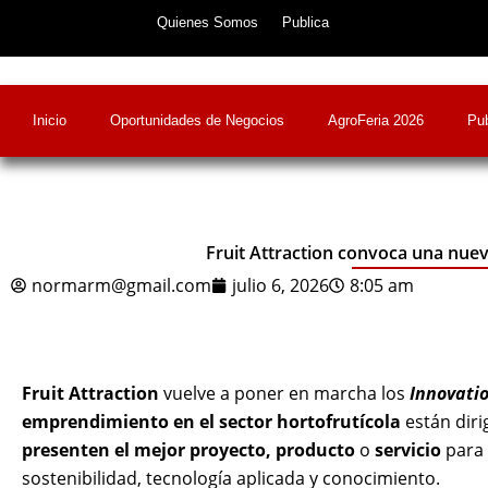
Skip
Quienes Somos
Publica
to
content
Inicio
Oportunidades de Negocios
AgroFeria 2026
Pub
Fruit Attraction convoca una nue
normarm@gmail.com
julio 6, 2026
8:05 am
Fruit Attraction
vuelve a poner en marcha los
Innovati
emprendimiento en el sector hortofrutícola
están diri
presenten el mejor proyecto, producto
o
servicio
para 
sostenibilidad, tecnología aplicada y conocimiento.