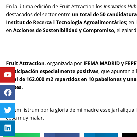
En la última edición de Fruit Attraction los
Innovation Hub
destacados del sector entre
un total de 50 candidaturas
Institut de Recerca i Tecnologia Agroalimentàries
; en
en
Acciones
de Sostenibilidad y Compromiso
, el galar
Fruit Attraction
, organizada por
IFEMA MADRID
y
FEPE
Youtube
Facebook
Twitter
Linkedin
Instagram
participación especialmente positivas
, que apuntan a 
total de
162.000 m2 repartidos en 10 pabellones
y una
países.
Lorem fistrum por la gloria de mi madre esse jarl aliqua 
cosa muy malar.