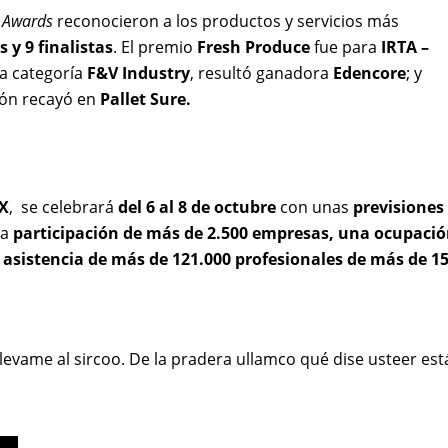
 Awards
reconocieron a los productos y servicios más
 y 9 finalistas
. El premio
Fresh Produce
fue para
IRTA –
 la categoría
F&V Industry
, resultó ganadora
Edencore
; y
dón recayó en
Pallet Sure.
X
,
se celebrará
del 6 al 8 de octubre
con unas
previsiones
la
participación de más de
2.500 empresas
, una ocupaci
 asistencia de más de
121.000 profesionales de más de 1
llevame al sircoo. De la pradera ullamco qué dise usteer está