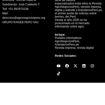
serie de medios
especializados entre ellos la Revista
Subdirector: José Calderón T.
AgroNegociosPerú, versión impresa,
Telf. +51 992970236
digital y website y ArándanosPerú.pe,
Mail:
el primer portal de noticias sobre
berries, del Perú
direccion@agronegociosperu.org
Desde el año 2006 se ha
GRUPO RAISEB PERÚ SAC
posicionado en el mercado
informando sobre agro.
Incluye:
Portales informativos
AgroNegociosPerú,
ArándanosPeru.pe
Revista impresa, revista digital
Redes Sociales:
Y
F
X
L
I
o
a
-
i
n
u
c
t
n
s
t
e
w
k
t
u
b
i
e
a
b
o
t
d
g
e
o
t
i
r
k
e
n
a
r
m