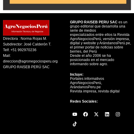
GRUPO RAISEB PERU SAC
es un
grupo editorial que desarrolla una
serie de medios
especializados entre ellos la Revista
Directora : Norma Rojas M.
AgroNegociosPerú, versión impresa,
digital y website y ArándanosPerú.pe,
Subdirector: José Calderón T.
el primer portal de noticias sobre
Telf. +51 992970236
berries, del Perú
Mail:
Desde el año 2006 se ha
posicionado en el mercado
direccion@agronegociosperu.org
informando sobre agro.
GRUPO RAISEB PERÚ SAC
Incluye:
Portales informativos
AgroNegociosPerú,
ArándanosPeru.pe
Revista impresa, revista digital
Redes Sociales:
Y
F
X
L
I
o
a
-
i
n
u
c
t
n
s
t
e
w
k
t
u
b
i
e
a