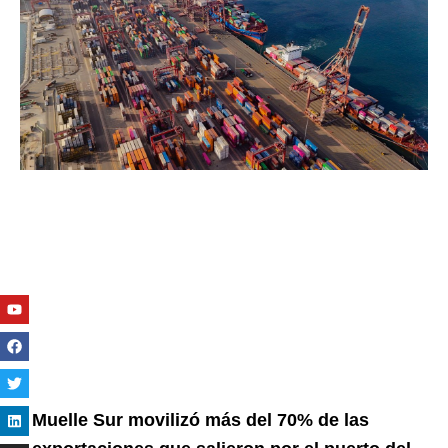
Youtube
Facebook
Twitter
Linkedin
Instagram
Muelle Sur movilizó más del 70% de las