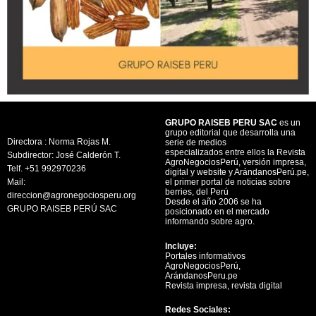
GRUPO RAISEB PERU SAC
es un
grupo editorial que desarrolla una
Directora : Norma Rojas M.
serie de medios
especializados entre ellos la Revista
Subdirector: José Calderón T.
AgroNegociosPerú, versión impresa,
Telf. +51 992970236
digital y website y ArándanosPerú.pe,
Mail:
el primer portal de noticias sobre
berries, del Perú
direccion@agronegociosperu.org
Desde el año 2006 se ha
GRUPO RAISEB PERÚ SAC
posicionado en el mercado
informando sobre agro.
Incluye:
Portales informativos
AgroNegociosPerú,
ArándanosPeru.pe
Revista impresa, revista digital
Redes Sociales: