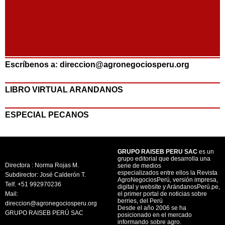
Escríbenos a: direccion@agronegociosperu.org
LIBRO VIRTUAL ARANDANOS
ESPECIAL PECANOS
GRUPO RAISEB PERU SAC
es un
grupo editorial que desarrolla una
Directora : Norma Rojas M.
serie de medios
especializados entre ellos la Revista
Subdirector: José Calderón T.
AgroNegociosPerú, versión impresa,
Telf. +51 992970236
digital y website y ArándanosPerú.pe,
Mail:
el primer portal de noticias sobre
berries, del Perú
direccion@agronegociosperu.org
Desde el año 2006 se ha
GRUPO RAISEB PERÚ SAC
posicionado en el mercado
informando sobre agro.