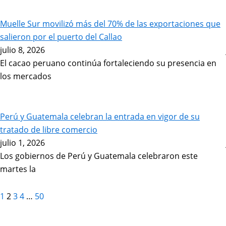
Page
Page
Page
Page
Page
Muelle Sur movilizó más del 70% de las exportaciones que
salieron por el puerto del Callao
julio 8, 2026
El cacao peruano continúa fortaleciendo su presencia en
los mercados
Perú y Guatemala celebran la entrada en vigor de su
tratado de libre comercio
julio 1, 2026
Los gobiernos de Perú y Guatemala celebraron este
martes la
1
2
3
4
…
50