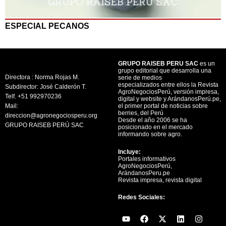
ESPECIAL PECANOS
GRUPO RAISEB PERU SAC
es un
grupo editorial que desarrolla una
Directora : Norma Rojas M.
serie de medios
especializados entre ellos la Revista
Subdirector: José Calderón T.
AgroNegociosPerú, versión impresa,
Telf. +51 992970236
digital y website y ArándanosPerú.pe,
Mail:
el primer portal de noticias sobre
berries, del Perú
direccion@agronegociosperu.org
Desde el año 2006 se ha
GRUPO RAISEB PERÚ SAC
posicionado en el mercado
informando sobre agro.
Incluye:
Portales informativos
AgroNegociosPerú,
ArándanosPeru.pe
Revista impresa, revista digital
Redes Sociales:
Y
F
X
L
I
o
a
-
i
n