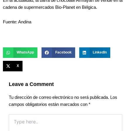
En la actualidad, la barra de chocolate Armayari se vende en la
cadena de supermercados Bio-Planet en Bélgica.
Fuente: Andina
WhatsApp
Facebook
LinkedIn
X
Leave a Comment
Tu dirección de correo electrónico no será publicada.
Los
campos obligatorios están marcados con
*
Type
here..