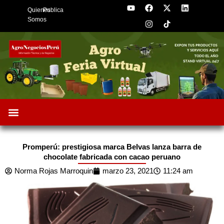
Y
F
I
X
L
Skip
Quienes
Publica
o
a
n
-
i
to
u
c
s
t
n
Somos
t
e
t
w
k
content
u
b
a
i
e
b
o
g
t
d
e
o
r
t
i
k
a
e
n
m
r
Promperú: prestigiosa marca Belvas lanza barra de
chocolate fabricada con cacao peruano
Norma Rojas Marroquin
marzo 23, 2021
11:24 am