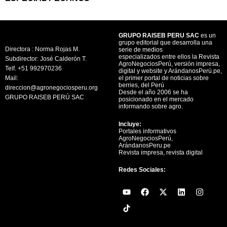
GRUPO RAISEB PERU SAC
es un
grupo editorial que desarrolla una
Directora : Norma Rojas M.
serie de medios
especializados entre ellos la Revista
Subdirector: José Calderón T.
AgroNegociosPerú, versión impresa,
Telf. +51 992970236
digital y website y ArándanosPerú.pe,
Mail:
el primer portal de noticias sobre
berries, del Perú
direccion@agronegociosperu.org
Desde el año 2006 se ha
GRUPO RAISEB PERÚ SAC
posicionado en el mercado
informando sobre agro.
Incluye:
Portales informativos
AgroNegociosPerú,
ArándanosPeru.pe
Revista impresa, revista digital
Redes Sociales:
Y
F
X
L
I
o
a
-
i
n
u
c
t
n
s
t
e
w
k
t
u
b
i
e
a