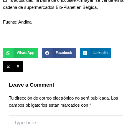
En la actualidad, la barra de chocolate Armayari se vende en la
cadena de supermercados Bio-Planet en Bélgica.
Fuente: Andina
WhatsApp
Facebook
LinkedIn
X
Leave a Comment
Tu dirección de correo electrónico no será publicada.
Los
campos obligatorios están marcados con
*
Type
here..