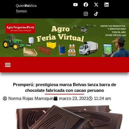
Y
F
I
X
L
Skip
Quienes
Publica
o
a
n
-
i
to
u
c
s
t
n
Somos
t
e
t
w
k
content
u
b
a
i
e
b
o
g
t
d
e
o
r
t
i
k
a
e
n
m
r
Oportunidades de Negocios
AgroFeria 2026
ARÁNDANOS PERÚ
Promperú: prestigiosa marca Belvas lanza barra de
chocolate fabricada con cacao peruano
Norma Rojas Marroquin
marzo 23, 2021
11:24 am