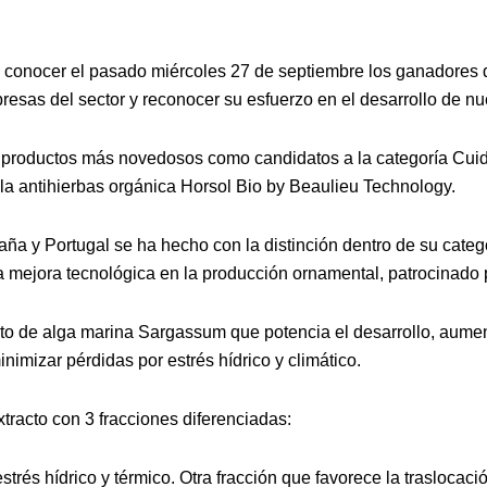
 a conocer el pasado miércoles 27 de septiembre los ganadores 
presas del sector y reconocer su esfuerzo en el desarrollo de n
 productos más novedosos como candidatos a la categoría Cuid
lla antihierbas orgánica Horsol Bio by Beaulieu Technology.
paña y Portugal se ha hecho con la distinción dentro de su cate
la mejora tecnológica en la producción ornamental, patrocinad
o de alga marina Sargassum que potencia el desarrollo, aumenta
nimizar pérdidas por estrés hídrico y climático.
tracto con 3 fracciones diferenciadas:
trés hídrico y térmico. Otra fracción que favorece la traslocación