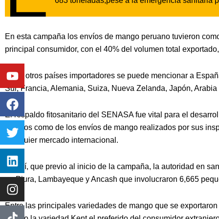
683 toneladas,pese a la emergencia sanitaria 
En esta campaña los envíos de mango peruano tuvieron como 
principal consumidor, con el 40% del volumen total exportad
Youtube
Facebook
Twitter
Linkedin
Instagram
Entre otros países importadores se puede mencionar a España
Sur, Francia, Alemania, Suiza, Nueva Zelanda, Japón, Arabia S
El respaldo fitosanitario del SENASA fue vital para el desarroll
campos como de los envíos de mango realizados por sus inspe
cualquier mercado internacional.
Es así, que previo al inicio de la campaña, la autoridad en sa
en Piura, Lambayeque y Ancash que involucraron 6,665 peque
Entre las principales variedades de mango que se exportaron e
siendo la variedad Kent el preferido del consumidor extranjero