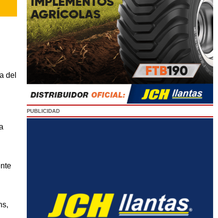
a del
PUBLICIDAD
a
ente
ns,