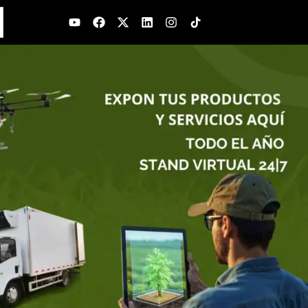
Youtube
Facebook
X-
Linkedin
Instagram
twitter