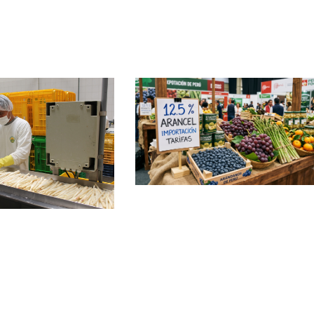
e
age
Page
Page