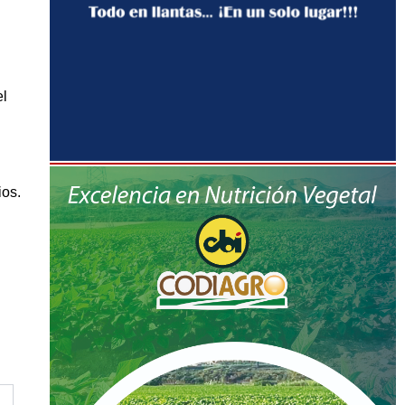
el
ios.