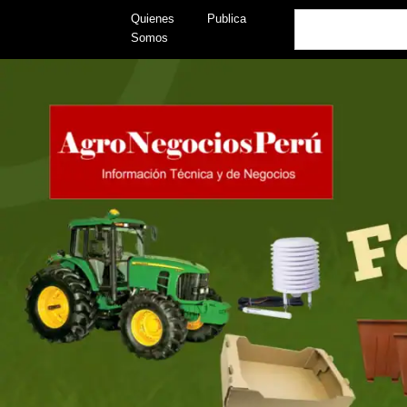
Skip
Search
Quienes
Publica
to
Somos
content