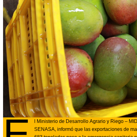
E
l Ministerio de Desarrollo Agrario y Riego – M
SENASA, informó que las exportaciones de ma