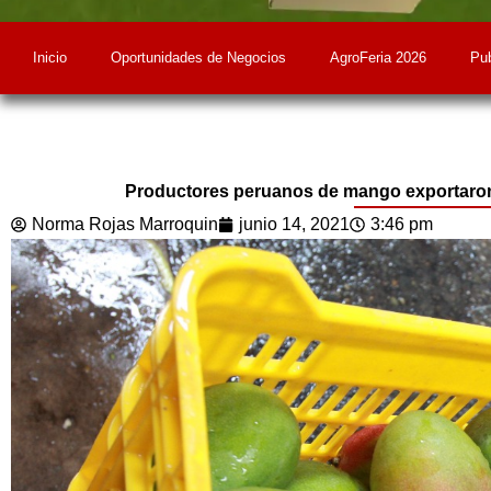
Inicio
Oportunidades de Negocios
AgroFeria 2026
Pub
Productores peruanos de mango exportaron
Norma Rojas Marroquin
junio 14, 2021
3:46 pm