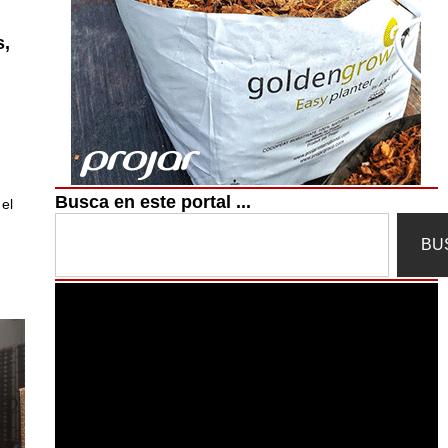
s,
Busca en este portal ...
el
Search
BU