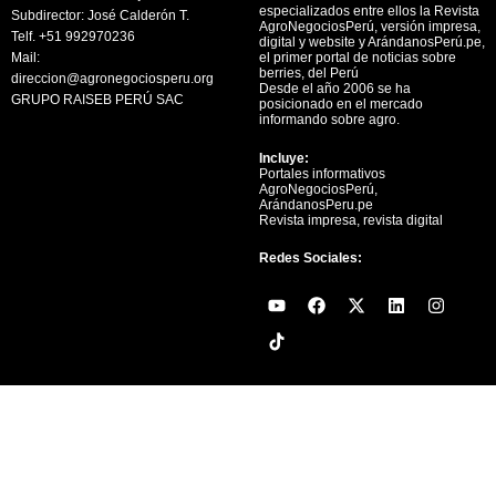
especializados entre ellos la Revista
Subdirector: José Calderón T.
AgroNegociosPerú, versión impresa,
Telf. +51 992970236
digital y website y ArándanosPerú.pe,
Mail:
el primer portal de noticias sobre
berries, del Perú
direccion@agronegociosperu.org
Desde el año 2006 se ha
GRUPO RAISEB PERÚ SAC
posicionado en el mercado
informando sobre agro.
Incluye:
Portales informativos
AgroNegociosPerú,
ArándanosPeru.pe
Revista impresa, revista digital
Redes Sociales:
Y
F
X
L
I
o
a
-
i
n
u
c
t
n
s
t
e
w
k
t
u
b
i
e
a
b
o
t
d
g
e
o
t
i
r
k
e
n
a
r
m