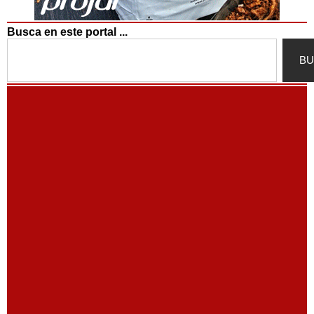
Busca en este portal ...
Search
BU