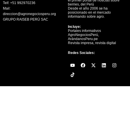
el primer portal de noticias sobre
Telf. +51 992970236
berries, del Perú
Mail:
Desde el año 2006 se ha
posicionado en el mercado
direccion@agronegociosperu.org
informando sobre agro.
GRUPO RAISEB PERÚ SAC
Incluye:
Portales informativos
AgroNegociosPerú,
ArándanosPeru.pe
Revista impresa, revista digital
Redes Sociales:
Y
F
X
L
I
o
a
-
i
n
u
c
t
n
s
t
e
w
k
t
u
b
i
e
a
b
o
t
d
g
e
o
t
i
r
k
e
n
a
r
m