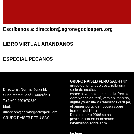
Escríbenos a: direccion@agronegociosperu.org
LIBRO VIRTUAL ARANDANOS
ESPECIAL PECANOS
GRUPO RAISEB PERU SAC
es un
grupo editorial que desarrolla una
Directora : Norma Rojas M.
serie de medios
especializados entre ellos la Revista
Subdirector: José Calderón T.
AgroNegociosPerú, versión impresa,
Telf. +51 992970236
digital y website y ArándanosPerú.pe,
Mail:
el primer portal de noticias sobre
berries, del Perú
direccion@agronegociosperu.org
Desde el año 2006 se ha
GRUPO RAISEB PERÚ SAC
posicionado en el mercado
informando sobre agro.
Incluye: