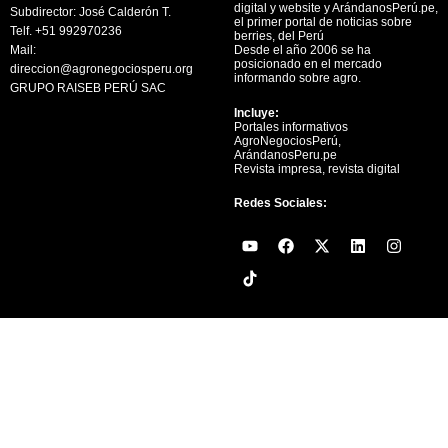
digital y website y ArándanosPerú.pe,
Subdirector: José Calderón T.
el primer portal de noticias sobre
Telf. +51 992970236
berries, del Perú
Mail:
Desde el año 2006 se ha
posicionado en el mercado
direccion@agronegociosperu.org
informando sobre agro.
GRUPO RAISEB PERÚ SAC
Incluye:
Portales informativos
AgroNegociosPerú,
ArándanosPeru.pe
Revista impresa, revista digital
Redes Sociales:
Y
F
X
L
I
o
a
-
i
n
u
c
t
n
s
t
e
w
k
t
u
b
i
e
a
b
o
t
d
g
e
o
t
i
r
k
e
n
a
r
m