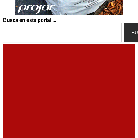
Busca en este portal ...
Search
BU