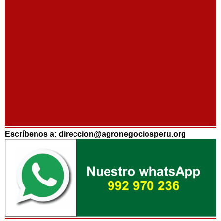
Escríbenos a: direccion@agronegociosperu.org