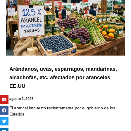
Arándanos, uvas, espárragos, mandarinas,
alcachofas, etc. afectados por aranceles
EE.UU
Youtube
Facebook
Twitter
Linkedin
Instagram
agosto 3, 2026
El arancel impuesto recientemente por el gobierno de los
Estados