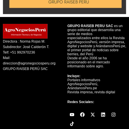
GRUPO RAISEB PERU SAC
es un
grupo editorial que desarrolla una
serie de medios
especializados entre ellos la Revista
Directora : Norma Rojas M.
AgroNegociosPerú, versión impresa,
digital y website y ArándanosPerú.pe,
Subdirector: José Calderón T.
el primer portal de noticias sobre
Telf. +51 992970236
berries, del Perú
Mail:
Desde el año 2006 se ha
posicionado en el mercado
direccion@agronegociosperu.org
informando sobre agro.
GRUPO RAISEB PERÚ SAC
Incluye:
Portales informativos
AgroNegociosPerú,
ArándanosPeru.pe
Revista impresa, revista digital
Redes Sociales:
Y
F
X
L
I
o
a
-
i
n
u
c
t
n
s
t
e
w
k
t