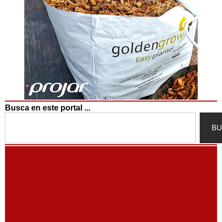
Busca en este portal ...
Search
BU