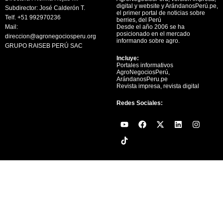
digital y website y ArándanosPerú.pe,
Subdirector: José Calderón T.
el primer portal de noticias sobre
Telf. +51 992970236
berries, del Perú
Mail:
Desde el año 2006 se ha
posicionado en el mercado
direccion@agronegociosperu.org
informando sobre agro.
GRUPO RAISEB PERÚ SAC
Incluye:
Portales informativos
AgroNegociosPerú,
ArándanosPeru.pe
Revista impresa, revista digital
Redes Sociales:
Y
F
X
L
I
o
a
-
i
n
u
c
t
n
s
t
e
w
k
t
u
b
i
e
a
b
o
t
d
g
e
o
t
i
r
k
e
n
a
r
m