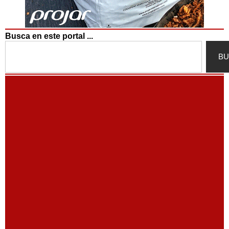
Busca en este portal ...
Search
BU