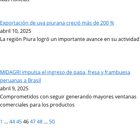
Page
Page
Page
Page
Page
Page
Page
Exportación de uva piurana creció más de 200 %
abril 10, 2025
La región Piura logró un importante avance en su actividad
MIDAGRI impulsa el ingreso de papa, fresa y frambuesa
peruanas a Brasil
abril 9, 2025
Comprometidos con seguir generando mayores ventanas
comerciales para los productos
1
…
44
45
46
47
48
…
50