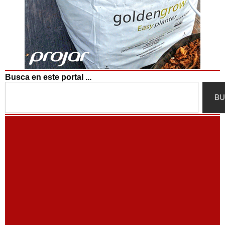
Busca en este portal ...
Search
BU