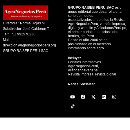
GRUPO RAISEB PERU SAC
es un
grupo editorial que desarrolla una
serie de medios
especializados entre ellos la Revista
Directora : Norma Rojas M.
AgroNegociosPerú, versión impresa,
digital y website y ArándanosPerú.pe,
Subdirector: José Calderón T.
el primer portal de noticias sobre
Telf. +51 992970236
berries, del Perú
Mail:
Desde el año 2006 se ha
posicionado en el mercado
direccion@agronegociosperu.org
informando sobre agro.
GRUPO RAISEB PERÚ SAC
Incluye:
Portales informativos
AgroNegociosPerú,
ArándanosPeru.pe
Revista impresa, revista digital
Redes Sociales:
Y
F
X
L
I
o
a
-
i
n
u
c
t
n
s
t
e
w
k
t
u
b
i
e
a
b
o
t
d
g
e
o
t
i
r
k
e
n
a