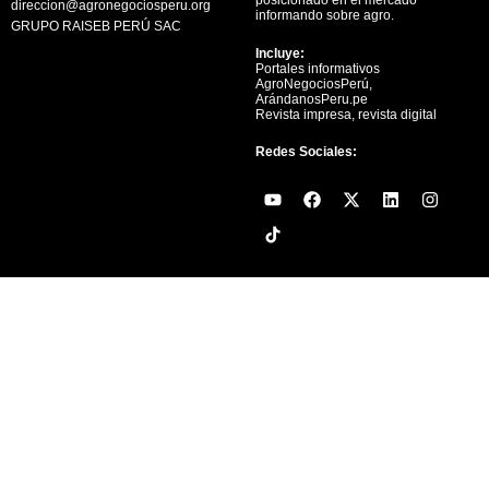
direccion@agronegociosperu.org
informando sobre agro.
GRUPO RAISEB PERÚ SAC
Incluye:
Portales informativos
AgroNegociosPerú,
ArándanosPeru.pe
Revista impresa, revista digital
Redes Sociales:
Y
F
X
L
I
o
a
-
i
n
u
c
t
n
s
t
e
w
k
t
u
b
i
e
a
b
o
t
d
g
e
o
t
i
r
k
e
n
a
r
m