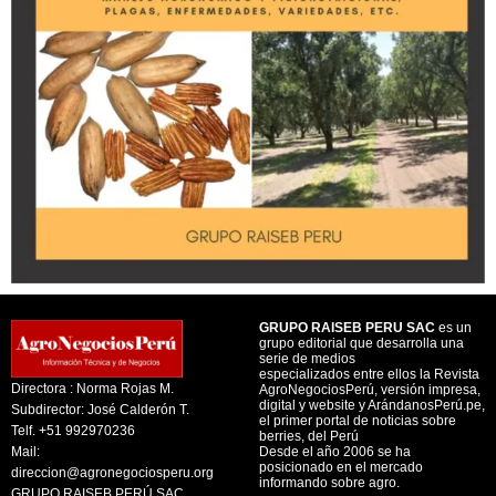
GRUPO RAISEB PERU SAC
es un
grupo editorial que desarrolla una
serie de medios
especializados entre ellos la Revista
Directora : Norma Rojas M.
AgroNegociosPerú, versión impresa,
digital y website y ArándanosPerú.pe,
Subdirector: José Calderón T.
el primer portal de noticias sobre
Telf. +51 992970236
berries, del Perú
Mail:
Desde el año 2006 se ha
posicionado en el mercado
direccion@agronegociosperu.org
informando sobre agro.
GRUPO RAISEB PERÚ SAC