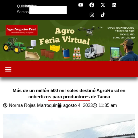
Y
F
I
X
L
Skip
Quienes
Publica
o
a
n
-
i
Search
to
u
c
s
t
n
Somos
t
e
t
w
k
content
u
b
a
i
e
b
o
g
t
d
e
o
r
t
i
k
a
e
n
m
r
Más de un millón 500 mil soles destinó AgroRural en
cobertizos para productores de Tacna
Norma Rojas Marroquin
agosto 4, 2023
11:35 am