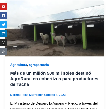
Youtube
Facebook
Twitter
Linkedin
Instagram
,
Agricultura
agropecuario
Más de un millón 500 mil soles destinó
AgroRural en cobertizos para productores
de Tacna
Norma Rojas Marroquin
/
agosto 4, 2023
El Ministerio de Desarrollo Agrario y Riego, a través del