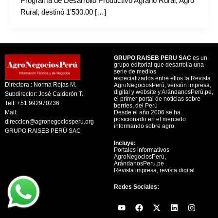
Programa de Desarrollo Productivo Agrario Rural, Agro
Rural, destinó 1’530.00 […]
GRUPO RAISEB PERU SAC
es un
grupo editorial que desarrolla una
serie de medios
especializados entre ellos la Revista
Directora : Norma Rojas M.
AgroNegociosPerú, versión impresa,
digital y website y ArándanosPerú.pe,
Subdirector: José Calderón T.
el primer portal de noticias sobre
Telf. +51 992970236
berries, del Perú
Mail:
Desde el año 2006 se ha
posicionado en el mercado
direccion@agronegociosperu.org
informando sobre agro.
GRUPO RAISEB PERÚ SAC
Incluye:
Portales informativos
AgroNegociosPerú,
ArándanosPeru.pe
Revista impresa, revista digital
Redes Sociales:
Y
F
X
L
I
o
a
-
i
n