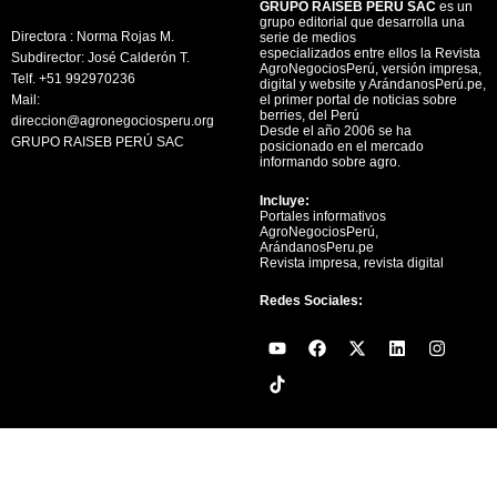
GRUPO RAISEB PERU SAC
es un
grupo editorial que desarrolla una
Directora : Norma Rojas M.
serie de medios
especializados entre ellos la Revista
Subdirector: José Calderón T.
AgroNegociosPerú, versión impresa,
Telf. +51 992970236
digital y website y ArándanosPerú.pe,
Mail:
el primer portal de noticias sobre
berries, del Perú
direccion@agronegociosperu.org
Desde el año 2006 se ha
GRUPO RAISEB PERÚ SAC
posicionado en el mercado
informando sobre agro.
Incluye:
Portales informativos
AgroNegociosPerú,
ArándanosPeru.pe
Revista impresa, revista digital
Redes Sociales:
Y
F
X
L
I
o
a
-
i
n
u
c
t
n
s
t
e
w
k
t
u
b
i
e
a
b
o
t
d
g
e
o
t
i
r
k
e
n
a
r
m