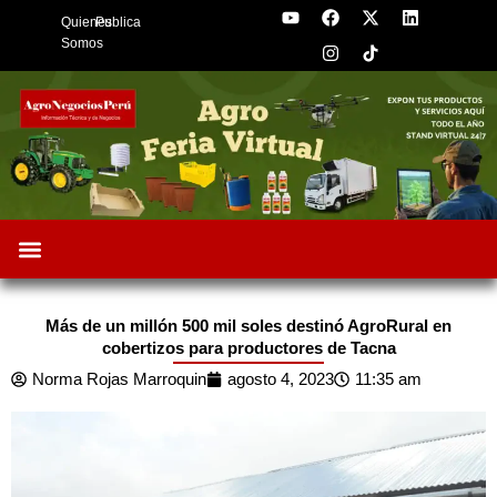
Y
F
I
X
L
Skip
Quienes
Publica
o
a
n
-
i
to
u
c
s
t
n
Somos
t
e
t
w
k
content
u
b
a
i
e
b
o
g
t
d
e
o
r
t
i
k
a
e
n
m
r
Oportunidades de Negocios
AgroFeria 2026
ARÁNDANOS PERÚ
Más de un millón 500 mil soles destinó AgroRural en
cobertizos para productores de Tacna
Norma Rojas Marroquin
agosto 4, 2023
11:35 am