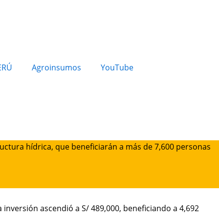
ERÚ
Agroinsumos
YouTube
ructura hídrica, que beneficiarán a más de 7,600 personas
ya inversión ascendió a S/ 489,000, beneficiando a 4,692