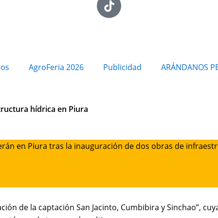
ios
AgroFeria 2026
Publicidad
ARÁNDANOS P
ructura hídrica en Piura
erán en Piura tras la inauguración de dos obras de infraest
itación de la captación San Jacinto, Cumbibira y Sinchao”, cu