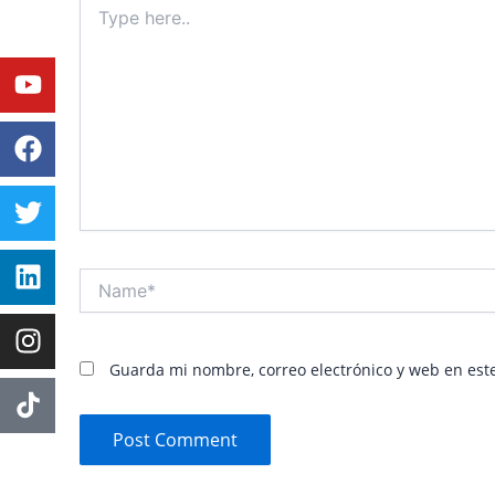
here..
Youtube
Facebook
Twitter
Linkedin
Instagram
Name*
Guarda mi nombre, correo electrónico y web en est