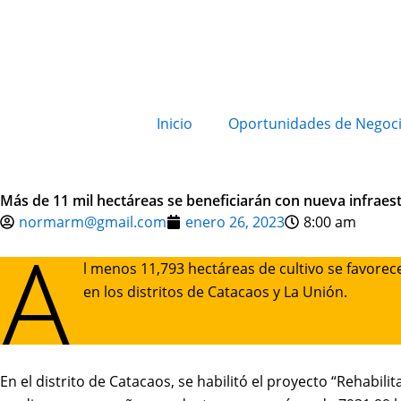
Inicio
Oportunidades de Negoc
Más de 11 mil hectáreas se beneficiarán con nueva infraest
normarm@gmail.com
enero 26, 2023
8:00 am
A
l menos 11,793 hectáreas de cultivo se favorec
en los distritos de Catacaos y La Unión.
En el distrito de Catacaos, se habilitó el proyecto “Rehabil