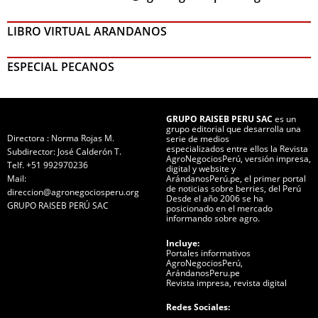
LIBRO VIRTUAL ARANDANOS
ESPECIAL PECANOS
GRUPO RAISEB PERU SAC
es un
grupo editorial que desarrolla una
Directora : Norma Rojas M.
serie de medios
especializados entre ellos la Revista
Subdirector: José Calderón T.
AgroNegociosPerú, versión impresa,
Telf. +51 992970236
digital y website y
Mail:
ArándanosPerú.pe, el primer portal
de noticias sobre berries, del Perú
direccion@agronegociosperu.org
Desde el año 2006 se ha
GRUPO RAISEB PERÚ SAC
posicionado en el mercado
informando sobre agro.
Incluye:
Portales informativos
AgroNegociosPerú,
ArándanosPeru.pe
Revista impresa, revista digital
Redes Sociales: