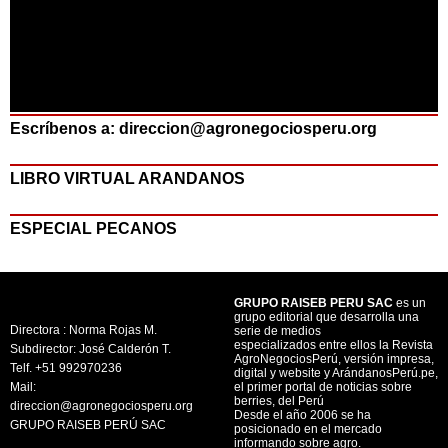
Escríbenos a: direccion@agronegociosperu.org
LIBRO VIRTUAL ARANDANOS
ESPECIAL PECANOS
GRUPO RAISEB PERU SAC
es un
grupo editorial que desarrolla una
Directora : Norma Rojas M.
serie de medios
especializados entre ellos la Revista
Subdirector: José Calderón T.
AgroNegociosPerú, versión impresa,
Telf. +51 992970236
digital y website y ArándanosPerú.pe,
Mail:
el primer portal de noticias sobre
berries, del Perú
direccion@agronegociosperu.org
Desde el año 2006 se ha
GRUPO RAISEB PERÚ SAC
posicionado en el mercado
informando sobre agro.