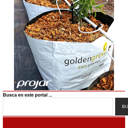
Busca en este portal ...
Search
BU