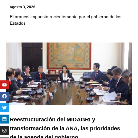
agosto 3, 2026
El arancel impuesto recientemente por el gobierno de los
Estados
Youtube
Facebook
Twitter
Linkedin
Instagram
Reestructuración del MIDAGRI y
transformación de la ANA, las prioridades
de la agenda del gobierno