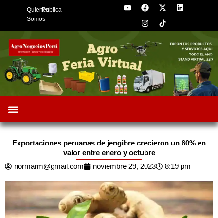
Y
F
I
X
L
Skip
Quienes
Publica
o
a
n
-
i
to
u
c
s
t
n
Somos
t
e
t
w
k
content
u
b
a
i
e
b
o
g
t
d
e
o
r
t
i
k
a
e
n
m
r
Oportunidades de Negocios
AgroFeria 2026
ARÁNDANOS PERÚ
Exportaciones peruanas de jengibre crecieron un 60% en
valor entre enero y octubre
normarm@gmail.com
noviembre 29, 2023
8:19 pm