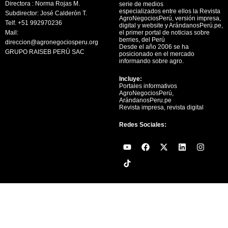
Directora : Norma Rojas M.
serie de medios
especializados entre ellos la Revista
Subdirector: José Calderón T.
AgroNegociosPerú, versión impresa,
Telf. +51 992970236
digital y website y ArándanosPerú.pe,
Mail:
el primer portal de noticias sobre
berries, del Perú
direccion@agronegociosperu.org
Desde el año 2006 se ha
GRUPO RAISEB PERÚ SAC
posicionado en el mercado
informando sobre agro.
Incluye:
Portales informativos
AgroNegociosPerú,
ArándanosPeru.pe
Revista impresa, revista digital
Redes Sociales:
Y
F
X
L
I
o
a
-
i
n
u
c
t
n
s
t
e
w
k
t
u
b
i
e
a
b
o
t
d
g
e
o
t
i
r
k
e
n
a
r
m