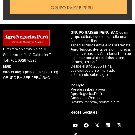
GRUPO RAISEB PERU SAC
es un
grupo editorial que desarrolla una
serie de medios
especializados entre ellos la Revista
Directora : Norma Rojas M.
AgroNegociosPerú, versión impresa,
digital y website y ArándanosPerú.pe,
Subdirector: José Calderón T.
el primer portal de noticias sobre
Telf. +51 992970236
berries, del Perú
Mail:
Desde el año 2006 se ha
posicionado en el mercado
direccion@agronegociosperu.org
informando sobre agro.
GRUPO RAISEB PERÚ SAC
Incluye:
Portales informativos
AgroNegociosPerú,
ArándanosPeru.pe
Revista impresa, revista digital
Redes Sociales:
Y
F
X
L
I
o
a
-
i
n
u
c
t
n
s