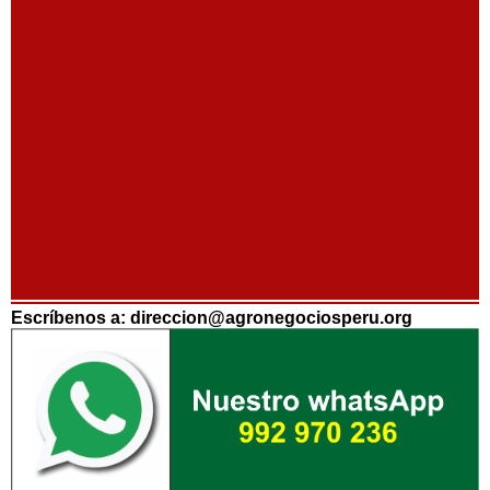
Escríbenos a: direccion@agronegociosperu.org