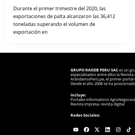
Durante el primer trimestre del 2020, las
exportaciones de palta alcanzaron las 36,412
toneladas superando el volumen de
exportación en
GRUPO RAISEB PERU SAC
es un gru
especializados entre ellos la Revist
ArándanosPerú.pe, el primer portal d
Desde el año 2006 se ha posicionad
Incluye:
Portales informativos AgroNegocio
Revista impresa, revista digital
Redes Sociales:
Youtube
Facebook
X-
Linkedin
Instag
twitter