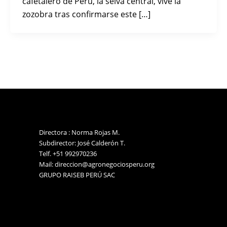
cafetalero de Perú, la selva central, vive la
zozobra tras confirmarse este […]
Directora : Norma Rojas M.
Subdirector: José Calderón T.
Telf. +51 992970236
Mail: direccion@agronegociosperu.org
GRUPO RAISEB PERÚ SAC