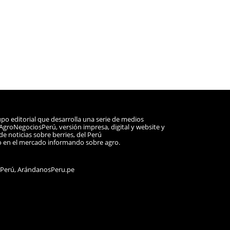
po editorial que desarrolla una serie de medios
a AgroNegociosPerú, versión impresa, digital y website y
e noticias sobre berries, del Perú
o en el mercado informando sobre agro.
sPerú, ArándanosPeru.pe
ram