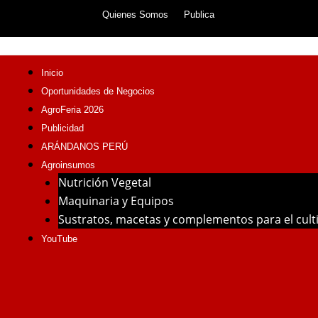
Skip
Quienes Somos
Publica
to
content
Inicio
Oportunidades de Negocios
AgroFeria 2026
Publicidad
ARÁNDANOS PERÚ
Agroinsumos
Nutrición Vegetal
Maquinaria y Equipos
Sustratos, macetas y complementos para el cul
YouTube