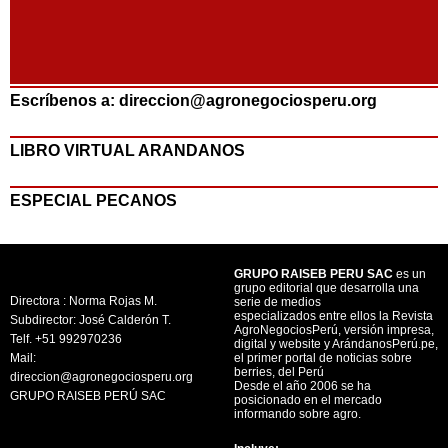
Escríbenos a: direccion@agronegociosperu.org
LIBRO VIRTUAL ARANDANOS
ESPECIAL PECANOS
GRUPO RAISEB PERU SAC
es un
grupo editorial que desarrolla una
Directora : Norma Rojas M.
serie de medios
especializados entre ellos la Revista
Subdirector: José Calderón T.
AgroNegociosPerú, versión impresa,
Telf. +51 992970236
digital y website y ArándanosPerú.pe,
Mail:
el primer portal de noticias sobre
berries, del Perú
direccion@agronegociosperu.org
Desde el año 2006 se ha
GRUPO RAISEB PERÚ SAC
posicionado en el mercado
informando sobre agro.