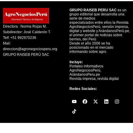
GRUPO RAISEB PERU SAC
es un
grupo editorial que desarrolla una
serie de medios
especializados entre ellos la Revista
Directora : Norma Rojas M.
AgroNegociosPerú, versión impresa,
digital y website y ArándanosPerú.pe,
Subdirector: José Calderón T.
el primer portal de noticias sobre
Telf. +51 992970236
berries, del Perú
Mail:
Desde el año 2006 se ha
posicionado en el mercado
direccion@agronegociosperu.org
informando sobre agro.
GRUPO RAISEB PERÚ SAC
Incluye:
Portales informativos
AgroNegociosPerú,
ArándanosPeru.pe
Revista impresa, revista digital
Redes Sociales:
Y
F
X
L
I
o
a
-
i
n
u
c
t
n
s
t
e
w
k
t
u
b
i
e
a
b
o
t
d
g
e
o
t
i
r
k
e
n
a