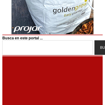
Busca en este portal ...
Search
BU