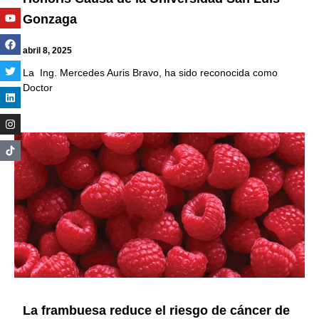
Youtube
Facebook
Twitter
Linkedin
Instagram
Gonzaga
abril 8, 2025
La Ing. Mercedes Auris Bravo, ha sido reconocida como
Doctor
La frambuesa reduce el riesgo de cáncer de