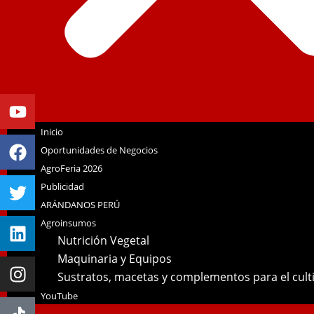
Youtube
Facebook
Twitter
Linkedin
Instagram
Inicio
Oportunidades de Negocios
AgroFeria 2026
Publicidad
ARÁNDANOS PERÚ
Agroinsumos
Nutrición Vegetal
Maquinaria y Equipos
Sustratos, macetas y complementos para el cul
YouTube