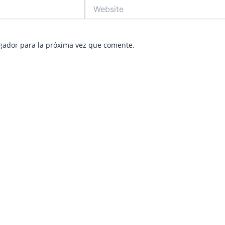
Website
gador para la próxima vez que comente.
e
age
Page
Page