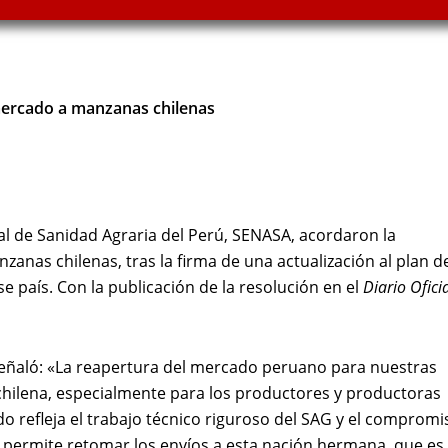
mercado a manzanas chilenas
nal de Sanidad Agraria del Perú, SENASA, acordaron la
anas chilenas, tras la firma de una actualización al plan d
e país. Con la publicación de la resolución en el
Diario Ofici
, señaló: «La reapertura del mercado peruano para nuestras
chilena, especialmente para los productores y productoras
o refleja el trabajo técnico riguroso del SAG y el compromi
s permite retomar los envíos a esta nación hermana, que es