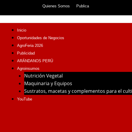
Skip
Quienes Somos
Publica
to
content
Inicio
Oportunidades de Negocios
AgroFeria 2026
Publicidad
ARÁNDANOS PERÚ
Agroinsumos
Nutrición Vegetal
Maquinaria y Equipos
Sustratos, macetas y complementos para el cul
YouTube