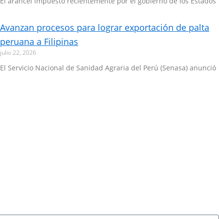
El arancel impuesto recientemente por el gobierno de los Estados
Avanzan procesos para lograr exportación de palta
peruana a Filipinas
julio 22, 2026
El Servicio Nacional de Sanidad Agraria del Perú (Senasa) anunció