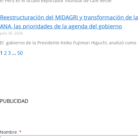
El Perú es el octavo exportador mundial de café verde
Reestructuración del MIDAGRI y transformación de la
ANA, las prioridades de la agenda del gobierno
julio 30, 2026
El gobierno de la Presidente Keiko Fujimori Higuchi, analizó como
1
2
3
…
50
PUBLICIDAD
Nombre