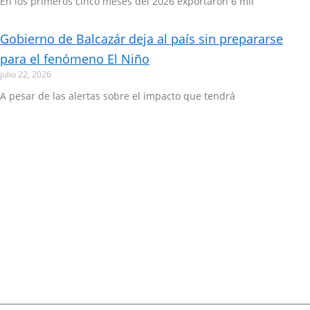
En los primeros cinco meses del 2026 exportaron 6 mil
Gobierno de Balcazár deja al país sin prepararse
para el fenómeno El Niño
julio 22, 2026
A pesar de las alertas sobre el impacto que tendrá