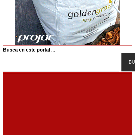
Busca en este portal ...
Search
BU