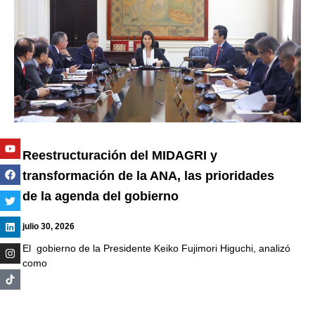
Youtube
Facebook
Twitter
Linkedin
Instagram
Reestructuración del MIDAGRI y
transformación de la ANA, las prioridades
de la agenda del gobierno
julio 30, 2026
El gobierno de la Presidente Keiko Fujimori Higuchi, analizó
como