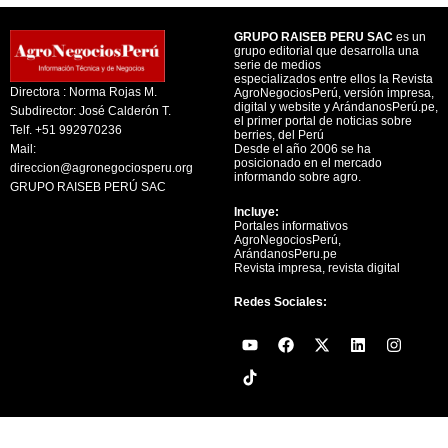
GRUPO RAISEB PERU SAC
es un
grupo editorial que desarrolla una
serie de medios
especializados entre ellos la Revista
Directora : Norma Rojas M.
AgroNegociosPerú, versión impresa,
digital y website y ArándanosPerú.pe,
Subdirector: José Calderón T.
el primer portal de noticias sobre
Telf. +51 992970236
berries, del Perú
Mail:
Desde el año 2006 se ha
posicionado en el mercado
direccion@agronegociosperu.org
informando sobre agro.
GRUPO RAISEB PERÚ SAC
Incluye:
Portales informativos
AgroNegociosPerú,
ArándanosPeru.pe
Revista impresa, revista digital
Redes Sociales:
Y
F
X
L
I
o
a
-
i
n
u
c
t
n
s
t
e
w
k
t
u
b
i
e
a
b
o
t
d
g
e
o
t
i
r