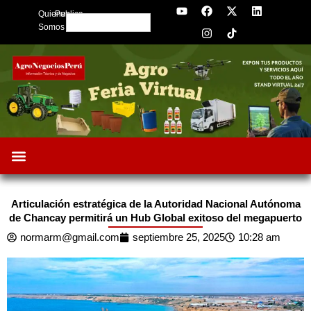
Y
F
I
X
L
Skip
Quienes
Publica
o
a
n
-
i
Search
to
u
c
s
t
n
Somos
t
e
t
w
k
content
u
b
a
i
e
b
o
g
t
d
e
o
r
t
i
k
a
e
n
m
r
Articulación estratégica de la Autoridad Nacional Autónoma
de Chancay permitirá un Hub Global exitoso del megapuerto
normarm@gmail.com
septiembre 25, 2025
10:28 am