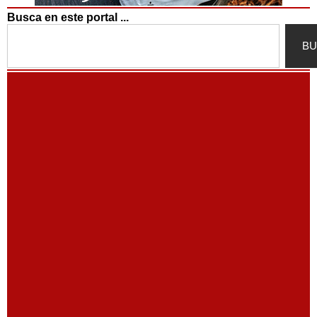
Busca en este portal ...
Search
BU