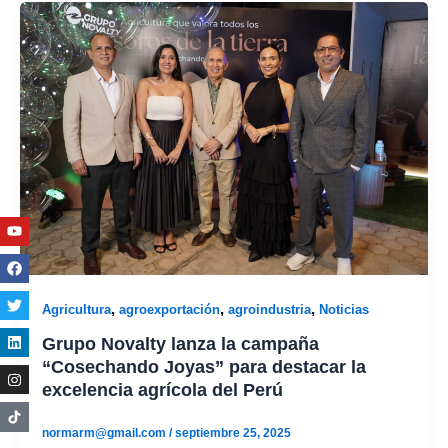
Youtube
Facebook
Twitter
Linkedin
Instagram
,
,
,
Agricultura
agroexportación
agroindustria
Noticias
Grupo Novalty lanza la campaña
“Cosechando Joyas” para destacar la
excelencia agrícola del Perú
normarm@gmail.com
/
septiembre 25, 2025