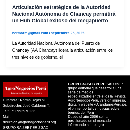
Articulación estratégica de la Autoridad
Nacional Autónoma de Chancay permitirá
un Hub Global exitoso del megapuerto
normarm@gmail.com
/
septiembre 25, 2025
La Autoridad Nacional Autónoma del Puerto de
Chancay (AA Chancay) lidera la articulación entre los
tres niveles de gobierno, el
GRUPO RAISEB PERU SAC
es un
grupo editorial que desarrolla una
serie de medios
especializados entre ellos la Revista
Directora : Norma Rojas M.
AgroNegociosPerú, versión impresa,
digital y website y ArándanosPerú.pe,
Subdirector: José Calderón T.
el primer portal de noticias sobre
Telf. +51 992970236
berries, del Perú
Mail:
Desde el año 2006 se ha
posicionado en el mercado
direccion@agronegociosperu.org
informando sobre agro.
GRUPO RAISEB PERÚ SAC