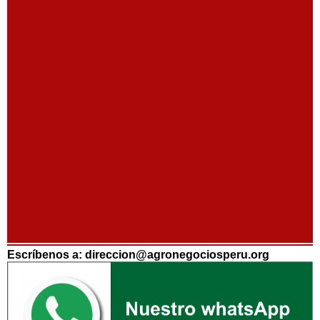
Escríbenos a: direccion@agronegociosperu.org