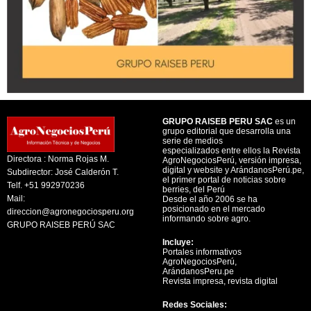
GRUPO RAISEB PERU SAC
es un
grupo editorial que desarrolla una
serie de medios
especializados entre ellos la Revista
Directora : Norma Rojas M.
AgroNegociosPerú, versión impresa,
digital y website y ArándanosPerú.pe,
Subdirector: José Calderón T.
el primer portal de noticias sobre
Telf. +51 992970236
berries, del Perú
Mail:
Desde el año 2006 se ha
posicionado en el mercado
direccion@agronegociosperu.org
informando sobre agro.
GRUPO RAISEB PERÚ SAC
Incluye:
Portales informativos
AgroNegociosPerú,
ArándanosPeru.pe
Revista impresa, revista digital
Redes Sociales: