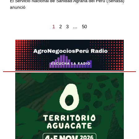
El Servicio Nacional de Sanidad Agraria del Perú (Senasa)
anunció
1
2
3
…
50