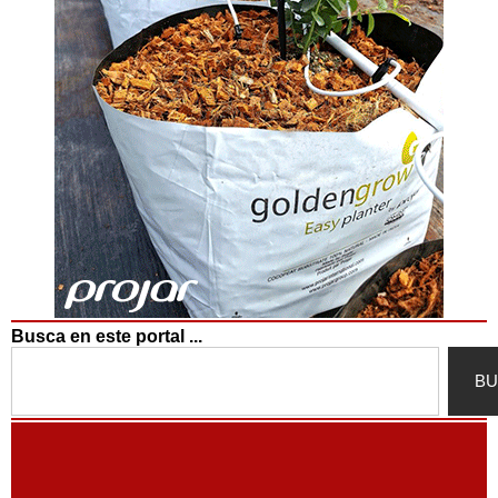
Busca en este portal ...
Search
BU