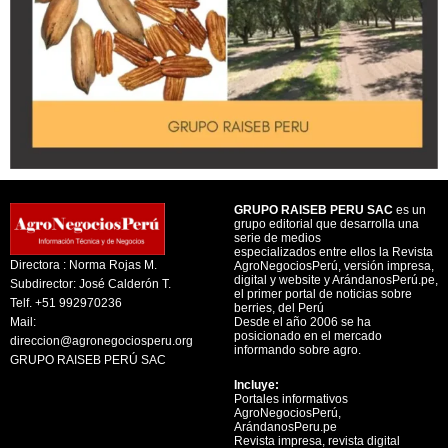
GRUPO RAISEB PERU SAC
es un
grupo editorial que desarrolla una
serie de medios
especializados entre ellos la Revista
Directora : Norma Rojas M.
AgroNegociosPerú, versión impresa,
digital y website y ArándanosPerú.pe,
Subdirector: José Calderón T.
el primer portal de noticias sobre
Telf. +51 992970236
berries, del Perú
Mail:
Desde el año 2006 se ha
posicionado en el mercado
direccion@agronegociosperu.org
informando sobre agro.
GRUPO RAISEB PERÚ SAC
Incluye:
Portales informativos
AgroNegociosPerú,
ArándanosPeru.pe
Revista impresa, revista digital