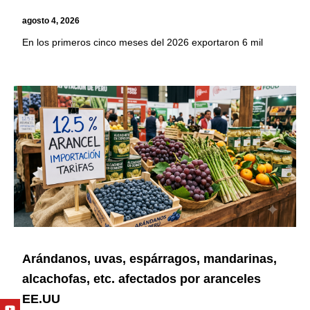
agosto 4, 2026
En los primeros cinco meses del 2026 exportaron 6 mil
Arándanos, uvas, espárragos, mandarinas,
alcachofas, etc. afectados por aranceles
EE.UU
Youtube
Facebook
Twitter
Linkedin
Instagram