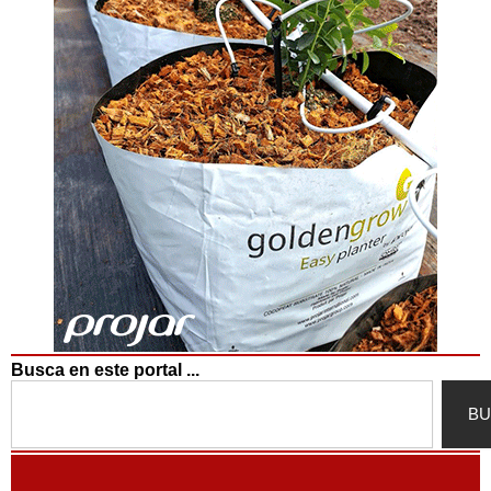
Busca en este portal ...
Search
BU