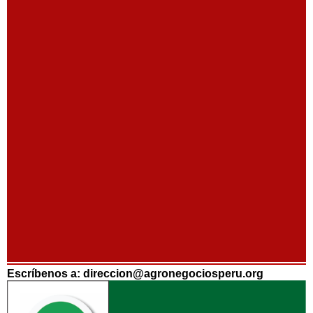
Escríbenos a: direccion@agronegociosperu.org