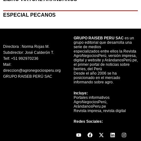
ESPECIAL PECANOS
GRUPO RAISEB PERU SAC
es un
grupo editorial que desarrolla una
Directora : Norma Rojas M.
serie de medios
especializados entre ellos la Revista
Subdirector: José Calderón T.
AgroNegociosPerú, versión impresa,
Telf. +51 992970236
digital y website y ArándanosPerú.pe,
Mail:
el primer portal de noticias sobre
berries, del Perú
direccion@agronegociosperu.org
Desde el año 2006 se ha
GRUPO RAISEB PERÚ SAC
posicionado en el mercado
informando sobre agro.
Incluye:
Portales informativos
AgroNegociosPerú,
ArándanosPeru.pe
Revista impresa, revista digital
Redes Sociales:
Y
F
X
L
I
o
a
-
i
n