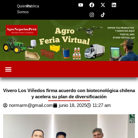
Y
F
I
X
L
Skip
Quienes
Publica
o
a
n
-
i
to
u
c
s
t
n
Somos
t
e
t
w
k
content
u
b
a
i
e
b
o
g
t
d
e
o
r
t
i
k
a
e
n
m
r
Oportunidades de Negocios
AgroFeria 2026
ARÁNDANOS PERÚ
Vivero Los Viñedos firma acuerdo con biotecnológica chilena
y acelera su plan de diversificación
normarm@gmail.com
junio 18, 2025
11:27 am