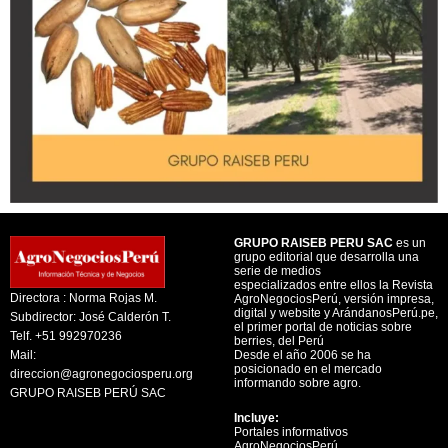
GRUPO RAISEB PERU SAC
es un
grupo editorial que desarrolla una
serie de medios
especializados entre ellos la Revista
Directora : Norma Rojas M.
AgroNegociosPerú, versión impresa,
digital y website y ArándanosPerú.pe,
Subdirector: José Calderón T.
el primer portal de noticias sobre
Telf. +51 992970236
berries, del Perú
Mail:
Desde el año 2006 se ha
posicionado en el mercado
direccion@agronegociosperu.org
informando sobre agro.
GRUPO RAISEB PERÚ SAC
Incluye:
Portales informativos
AgroNegociosPerú,