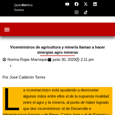
Y
F
I
X
L
Skip
Quienes
Publica
o
a
n
-
i
to
u
c
s
t
n
Somos
t
e
t
w
k
content
u
b
a
i
e
b
o
g
t
d
e
o
r
t
i
k
a
e
n
m
r
Oportunidades de Negocios
AgroFeria 2026
ARÁNDANOS PERÚ
Viceministros de agricultura y minería llaman a hacer
sinergias agro mineras
Norma Rojas Marroquin
junio 30, 2020
2:11 pm
Por José Calderón Torres
L
a «coronacrisis» está ayudando a desmontar
algunos mitos entre ellos el de la supuesta rivalidad
entre el agro y la minería, al punto de haber logrado
que dos viceministros: el de Desarrollo e
Infraestructura Agraria y de Riego, Carlos Inga y el de Energía y