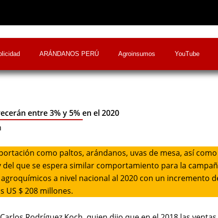
licidad
ARÁNDANOS PERÚ
Agroinsumos
YouTube
ecerán entre 3% y 5% en el 2020
m
exportación como paltos, arándanos, uvas de mesa, así como
 y del que se espera similar comportamiento para la campa
s agroquímicos a nivel nacional al 2020 con un incremento d
s US $ 208 millones.
a, Carlos Rodríguez Koch, quien dijo que en el 2018 las ventas