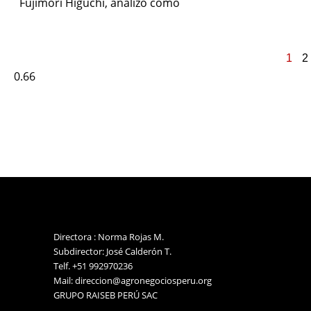
Fujimori Higuchi, analizó como
1
2
Directora : Norma Rojas M.
Subdirector: José Calderón T.
Telf. +51 992970236
Mail: direccion@agronegociosperu.org
GRUPO RAISEB PERÚ SAC