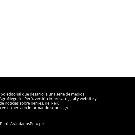
po editorial que desarrolla una serie de medios
a AgroNegociosPerú, versión impresa, digital y website y
e noticias sobre berries, del Perú
o en el mercado informando sobre agro.
sPerú, ArándanosPeru.pe