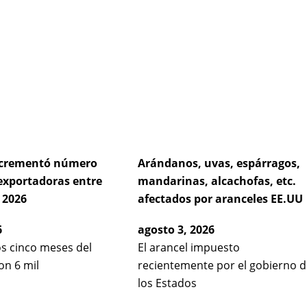
e
age
Page
Page
incrementó número
Arándanos, uvas, espárragos,
exportadoras entre
mandarinas, alcachofas, etc.
 2026
afectados por aranceles EE.UU
6
agosto 3, 2026
os cinco meses del
El arancel impuesto
on 6 mil
recientemente por el gobierno d
los Estados