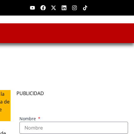
Youtube
Facebook
X-
Linkedin
Instagram
twitter
PUBLICIDAD
 la
ña de
e
Nombre
 de