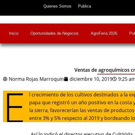
Skip
Quienes Somos
Publica
to
content
Inicio
Oportunidades de Negocios
AgroFeria 2026
Pub
Ventas de agroquímicos cr
Norma Rojas Marroquin
diciembre 10, 2019
9:25 a
E
l crecimiento de los cultivos destinados a la 
papa que registró un año positivo en la costa
la sierra, favorecerían las ventas de producto
entre 3% y 5% respecto al 2019 y bordeando lo
Así lo indicó el director ejecutivo de CultiVid