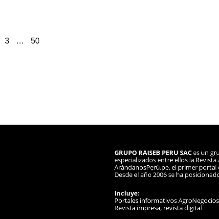
3
…
50
GRUPO RAISEB PERU SAC
es un gru
especializados entre ellos la Revist
ArándanosPerú.pe, el primer portal d
Desde el año 2006 se ha posicionad
Incluye:
Portales informativos AgroNegocio
Revista impresa, revista digital