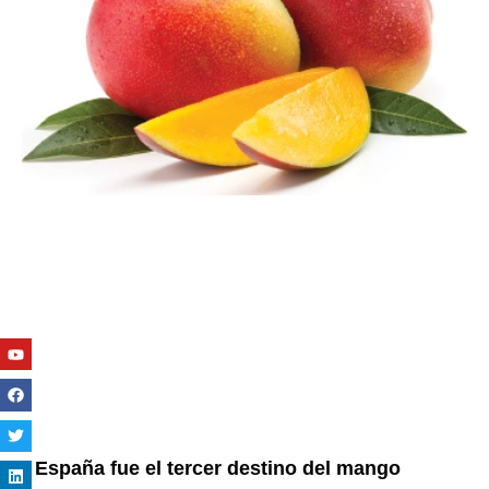
Youtube
Facebook
Twitter
Linkedin
Instagram
España fue el tercer destino del mango